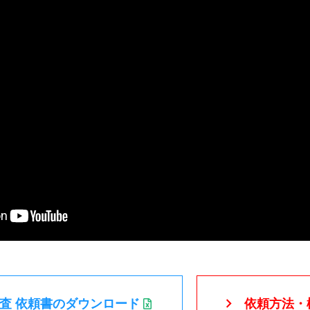
chevron_right
査 依頼書のダウンロード
依頼方法・