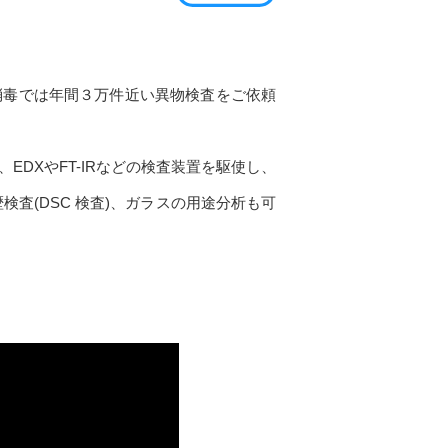
い
消毒では年間３万件近い異物検査をご依頼
DXやFT-IRなどの検査装置を駆使し、
査(DSC 検査)、ガラスの用途分析も可