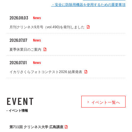
・安全に防除用機器を使用するための重要事項
2026.08.03
News
月刊クリンネス9月号（vol.490)を発刊しました
2026.07.07
News
夏季休業日のご案内
2026.07.01
News
イカリさくらフォトコンテスト2026 結果発表
EVENT
keyboard_arrow_right
イベント一覧へ
- イベント情報
第711回 クリンネス大学 広島講座