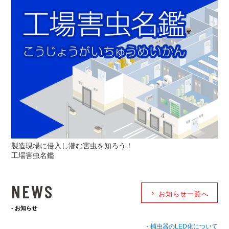
製造現場に侵入し潜む害虫を知ろう！
工場害虫名鑑
NEWS
keyboard_arrow_right
お知らせ一覧へ
- お知らせ
・捕虫器のLED化について