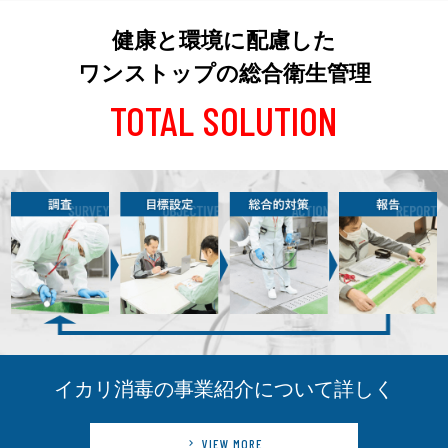
健康と環境に配慮した
ワンストップの総合衛生管理
TOTAL SOLUTION
イカリ消毒の事業紹介について詳しく
VIEW MORE
keyboard_arrow_right