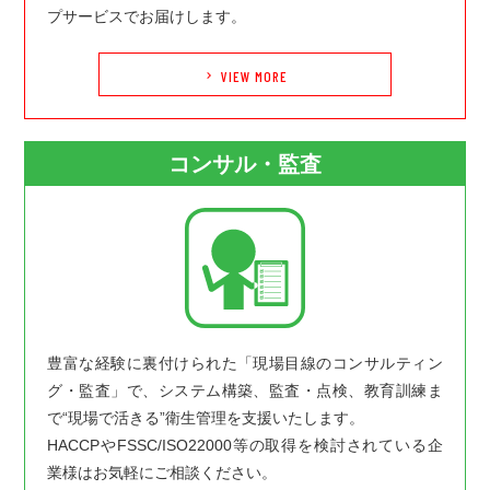
プサービスでお届けします。
VIEW MORE
keyboard_arrow_right
コンサル・監査
豊富な経験に裏付けられた「現場目線のコンサルティン
グ・監査」で、システム構築、監査・点検、教育訓練ま
で“現場で活きる”衛生管理を支援いたします。
HACCPやFSSC/ISO22000等の取得を検討されている企
業様はお気軽にご相談ください。