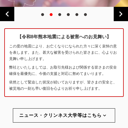
【令和8年熊本地震による被害へのお見舞い】
この度の地震により、お亡くなりになられた方々に深く哀悼の意
を表します。また、甚大な被害を受けられた皆さまに、心よりお
見舞い申し上げます。
弊社といたしましては、お取引先様および関係する皆さまの安全
確保を最優先に、今後の支援と対応に努めてまいります。
依然として緊迫した状況が続いておりますが、皆さまの安全と、
被災地の一刻も早い復旧を心よりお祈り申し上げます。
keyboard_arrow_down
ニュース・クリンネス大学等はこちら