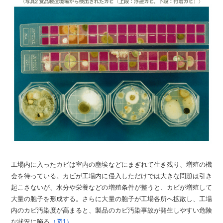
工場内に入ったカビは室内の塵埃などにまぎれて生き残り、増殖の機
会を待っている。カビが工場内に侵入しただけでは大きな問題は引き
起こさないが、水分や栄養などの増殖条件が整うと、カビが増殖して
大量の胞子を形成する。さらに大量の胞子が工場各所へ拡散し、工場
内のカビ汚染度が高まると、製品のカビ汚染事故が発生しやすい危険
な状況に陥る
（図1）
。