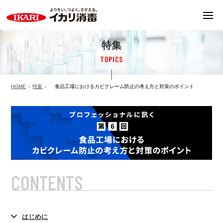
特集
TOPICS
HOME
特集
⾷品⼯場におけるカビクレーム防⽌の考え⽅と対策のポイント
CONTENTS
はじめに