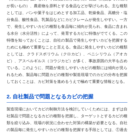
が長いもの）、農産物を原料とする食品などが挙げられる。主な種類
としては、パンや菓子をはじめとする加工品、乾燥食品、高糖分・塩
分食品、酸性食品、乳製品などにカビクレームが発生しやすい。一方
で、発生しやすいカビの種類も食品毎に傾向が見られ、食品に含まれ
る水分（水分活性）によって、発育するカビに特徴がでてくる。この
特徴を知っておくことは、自社の製品で発生しやすいカビを把握する
ためにも極めて重要なことと言える。食品に発生しやすいカビの種類
としては、クラドスポリウム（クロカビ）、ペニシリウム（アオカ
ビ）、アスペルギルス（コウジカビ）が多く、事故原因の大半を占め
ている。このように、問題が発生しやすいカビの種類には傾向が見ら
れるため、製品毎に問題カビの種類や製造現場でのカビの分布を把握
しておくことは、カビ対策を進めるうえで極めて重要な情報となる。
2. 自社製品で問題となるカビの把握
製造現場においてカビの制御方法を検討していくためには、まずは自
社製品で問題となるカビの種類を把握し、ターゲットとするカビの種
類を絞り込み、現場の状況に合わせた対策の構築が必要となる。自社
の製品毎に発生しやすいカビの種類を把握する手段としては、①過去