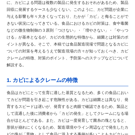
に、カビによる問題は複数の製品に発生するおそれがあるため、製品
回収に発展するケースも少なくない。このように、カビ問題が企業に
与える影響も年々大きくなっており、たかが「カビ」と侮ることがで
きない状況になってきている。食品におけるカビの対策は、食中毒菌
などの微生物制御の３原則「つけない」・「増やさない」・「やっつ
ける」が基本となるが、カビの生態的な特徴から、細菌とは対策のポ
イントが異なる。そこで、本稿では食品製造現場で問題となるカビに
ついての対策を考えるうえで製造現場の方々が知っておくべき、カビ
クレームの特徴、対策のポイント、予防策へのステップなどについて
解説する。
1. カビによるクレームの特徴
食品はカビにとって生育に適した基質となるため、多くの食品におい
てカビが問題を引き起こす危険性がある。カビは細菌とは異なり、発
育するスピードは遅いが、発育すると肉眼で確認できるため、製品と
して流通した後に消費者から「カビの発生」としてクレームになる場
合がほとんどである。また、カビは一度発育して菌糸の塊となると、
形状が崩れにくくなるため、製造環境やライン周辺などで発生したカ
ビの塊が「異物」として食品に混入する事例が多いこともカビクレー