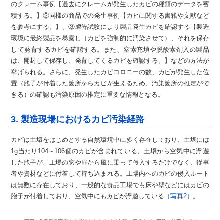
のクレーム事例【過去にクレームが発生したカビの種類のデータを蓄
積する。】②同様の商品での発生事例【カビに関する書籍や文献など
を参考にする。】、③虐待試験により製品発生カビを確認する【製造
環境に最終製品を暴露し（カビを強制的に汚染させて）、それを保存
して発育するカビを確認する。また、窒素充填や脱酸素剤入の製品
は、開封して保存し、発育してくるカビを確認する。】などの方法が
挙げられる。さらに、発生したカビコロニーの数、カビが発生した位
置（胞子が付着した箇所からカビが生えるため、汚染箇所の推定がで
きる）の確認も汚染原因の推定に重要な情報となる。
3. 製造現場におけるカビ汚染経路
カビは土壌をはじめとする自然環境中に多く存在しており、土壌には
1g当たり104～106個のカビが含まれている。土壌から空気中に浮遊
した胞子が、工場の窓や扉から風に乗って侵入するだけでなく、従事
者や資材などに付着して持ち込まれる。工場内へのカビの侵入ルート
は無数に存在しており、一般的な食品工場でも床や壁などにはカビの
胞子が付着しており、空気中にもカビが浮遊している
（写真2）
。